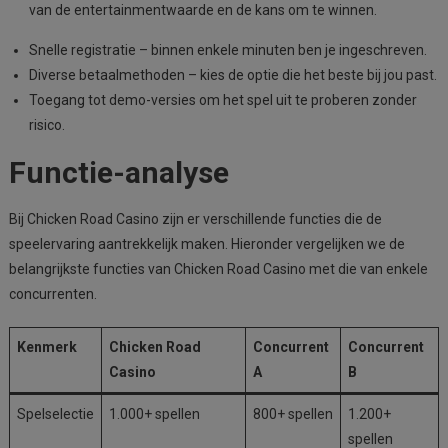
van de entertainmentwaarde en de kans om te winnen.
Snelle registratie – binnen enkele minuten ben je ingeschreven.
Diverse betaalmethoden – kies de optie die het beste bij jou past.
Toegang tot demo-versies om het spel uit te proberen zonder
risico.
Functie-analyse
Bij Chicken Road Casino zijn er verschillende functies die de
speelervaring aantrekkelijk maken. Hieronder vergelijken we de
belangrijkste functies van Chicken Road Casino met die van enkele
concurrenten.
Kenmerk
Chicken Road
Concurrent
Concurrent
Casino
A
B
Spelselectie
1.000+ spellen
800+ spellen
1.200+
spellen