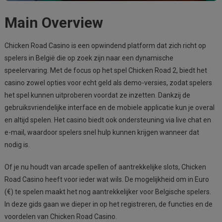
Main Overview
Chicken Road Casino is een opwindend platform dat zich richt op
spelers in België die op zoek zijn naar een dynamische
speelervaring. Met de focus op het spel Chicken Road 2, biedt het
casino zowel opties voor echt geld als demo-versies, zodat spelers
het spel kunnen uitproberen voordat ze inzetten. Dankzij de
gebruiksvriendelijke interface en de mobiele applicatie kun je overal
en altijd spelen. Het casino biedt ook ondersteuning via live chat en
e-mail, waardoor spelers snel hulp kunnen krijgen wanneer dat
nodig is.
Of je nu houdt van arcade spellen of aantrekkelijke slots, Chicken
Road Casino heeft voor ieder wat wils. De mogelijkheid om in Euro
(€) te spelen maakt het nog aantrekkelijker voor Belgische spelers.
In deze gids gaan we dieper in op het registreren, de functies en de
voordelen van Chicken Road Casino.