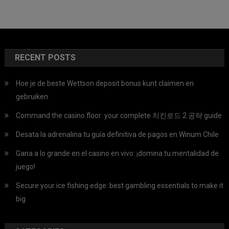
RECENT POSTS
Hoe je de beste Wettson deposit bonus kunt claimen en
gebruiken
Command the casino floor: your complete 치킨로드 2 공략 guide
Desata la adrenalina tu guía definitiva de pagos en Winum Chile
Gana a lo grande en el casino en vivo: ¡domina tu mentalidad de
juego!
Secure your ice fishing edge: best gambling essentials to make it
big