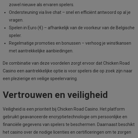
zowel nieuwe als ervaren spelers.
Ondersteuning via live chat – snel en efficiënt antwoord op al je
vragen.
Spelen in Euro (€) – afhankelijk van de voorkeur van de Belgische
speler.
Regelmatige promoties en bonussen – verhoog je winstkansen
met aantrekkelijke aanbiedingen.
De combinatie van deze voordelen zorgt ervoor dat Chicken Road
Casino een aantrekkelijke optie is voor spelers die op zoek zijn naar
een plezierige en veilige speelervaring.
Vertrouwen en veiligheid
Veiligheid is een prioriteit bij Chicken Road Casino. Het platform
gebruikt geavanceerde encryptietechnologie om persoonlijke en
financiële gegevens van spelers te beschermen. Daarnaast beschikt
het casino over de nodige licenties en certificeringen om te zorgen