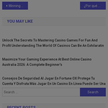
Post
Winning Strategies for Gambling How to Succeed with Velwins
¿Por qué elegir Fortune Gems 500? Comparativa con otros casinos en 2026
navigation
YOU MAY LIKE
Unlock The Secrets To Mastering Casino Games For Fun And
Profit Understanding The World Of Casinos Can Be An Exhilaratin
Maximize Your Gaming Experience At Best Online Casino
Australia 2026: A Complete Beginner’s
Consejos De Seguridad Al Jugar En Fortune OX Protege Tu
Cuenta Y Disfruta Más Jugar En Un Casino En Línea Puede Ser Una
Search
for:
RECENT POSTS