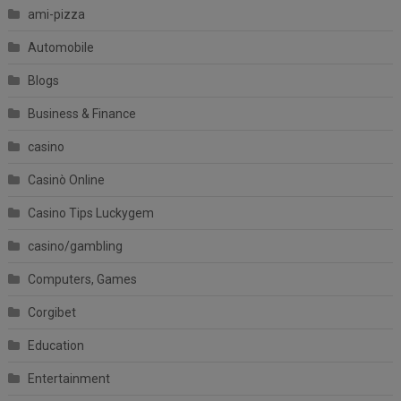
ami-pizza
Automobile
Blogs
Business & Finance
casino
Casinò Online
Casino Tips Luckygem
casino/gambling
Computers, Games
Corgibet
Education
Entertainment