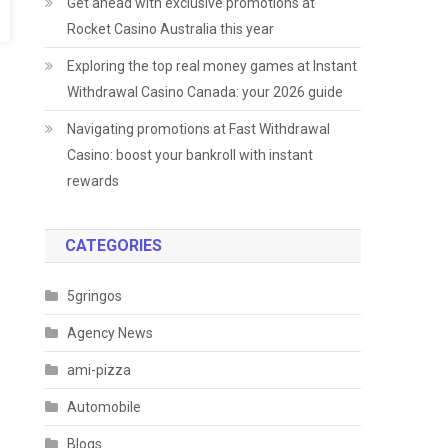
Get ahead with exclusive promotions at
Rocket Casino Australia this year
Exploring the top real money games at Instant
Withdrawal Casino Canada: your 2026 guide
Navigating promotions at Fast Withdrawal
Casino: boost your bankroll with instant
rewards
CATEGORIES
5gringos
Agency News
ami-pizza
Automobile
Blogs