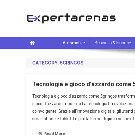
Skip
to
content
ExpertArenas
Automobile
Business & Finance
CATEGORY:
5GRINGOS
Tecnologia e gioco d'azzardo come 
Tecnologia e gioco d'azzardo come 5gringos trasforma 
gioco d’azzardo moderno La tecnologia ha rivoluzionat
coinvolgente. Grazie all’innovazione digitale, gli ut
smartphone e tablet. Le piattaforme di gioco online of
Read More