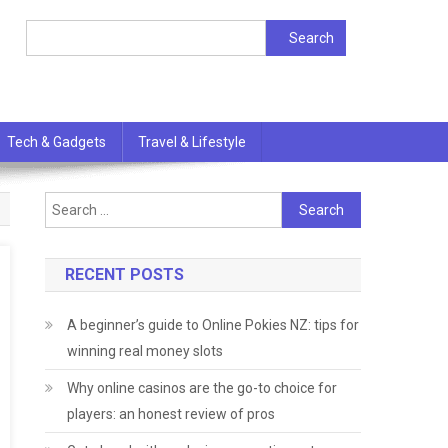
Search
Search
Tech & Gadgets
Travel & Lifestyle
Search
for:
RECENT POSTS
A beginner’s guide to Online Pokies NZ: tips for
winning real money slots
Why online casinos are the go-to choice for
players: an honest review of pros