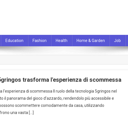
Education
Fashion
Health
Home & Garden
Job
5gringos trasforma l'esperienza di scommessa
l'esperienza di scommessa Il ruolo della tecnologia 5gringos nel
o il panorama del gioco d’azzardo, rendendolo più accessibile e
enti possono scommettere comodamente da casa, utilizzando
frono una vasta […]