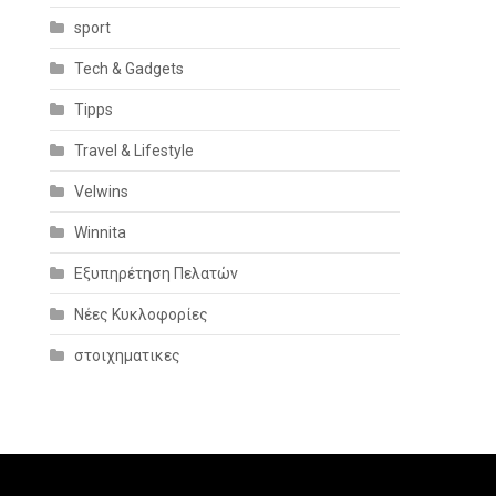
sport
Tech & Gadgets
Tipps
Travel & Lifestyle
Velwins
Winnita
Εξυπηρέτηση Πελατών
Νέες Κυκλοφορίες
στοιχηματικες