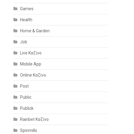
Games
Health
Home & Garden
Job
Live Καζίνο
Mobile App
Online Καζίνο
Post
Public
Publick
Rainbet Καζίνο
Spinmills