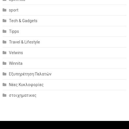
sport
Tech & Gadgets
Tipps
Travel & Lifestyle
Velwins
Winnita
Εξυπηρέτηση Πελατών
Νέες Κυκλοφορίες
στοιχηματικες