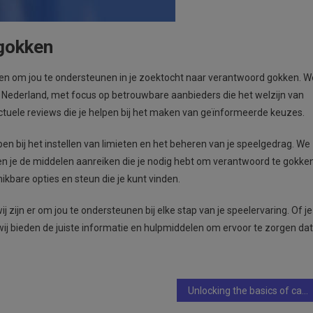
gokken
len om jou te ondersteunen in je zoektocht naar verantwoord gokken. W
 in Nederland, met focus op betrouwbare aanbieders die het welzijn van
n actuele reviews die je helpen bij het maken van geïnformeerde keuzes.
en bij het instellen van limieten en het beheren van je speelgedrag. We
llen je de middelen aanreiken die je nodig hebt om verantwoord te gokken
kbare opties en steun die je kunt vinden.
zijn er om jou te ondersteunen bij elke stap van je speelervaring. Of je
wij bieden de juiste informatie en hulpmiddelen om ervoor te zorgen dat
Unlocking the basics of casino games for beginners A comprehensive guide