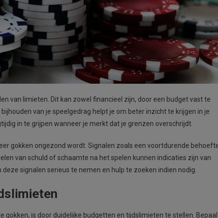
n van limieten. Dit kan zowel financieel zijn, door een budget vast te
t bijhouden van je speelgedrag helpt je om beter inzicht te krijgen in je
dig in te grijpen wanneer je merkt dat je grenzen overschrijdt.
neer gokken ongezond wordt. Signalen zoals een voortdurende behoeft
elen van schuld of schaamte na het spelen kunnen indicaties zijn van
m deze signalen serieus te nemen en hulp te zoeken indien nodig.
jdslimieten
okken, is door duidelijke budgetten en tijdslimieten te stellen. Bepaal