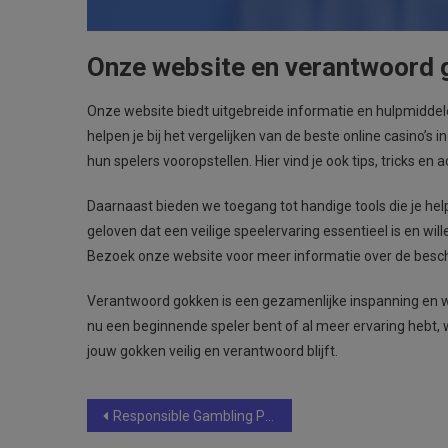
Onze website en verantwoord 
Onze website biedt uitgebreide informatie en hulpmidde
helpen je bij het vergelijken van de beste online casino’s
hun spelers vooropstellen. Hier vind je ook tips, tricks e
Daarnaast bieden we toegang tot handige tools die je help
geloven dat een veilige speelervaring essentieel is en wi
Bezoek onze website voor meer informatie over de beschi
Verantwoord gokken is een gezamenlijke inspanning en wij 
nu een beginnende speler bent of al meer ervaring hebt, 
jouw gokken veilig en verantwoord blijft.
Post
Responsible Gambling Practices A Guide to Safe Betting with Bet365 Casino