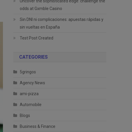
Uncover the sophisticated edge: challenge the
odds at Gxmble Casino
Sin DNI ni complicaciones: apuestas rápidas y
sin vueltas en España
Test Post Created
CATEGORIES
5gringos
Agency News
ami-pizza
Automobile
Blogs
Business & Finance