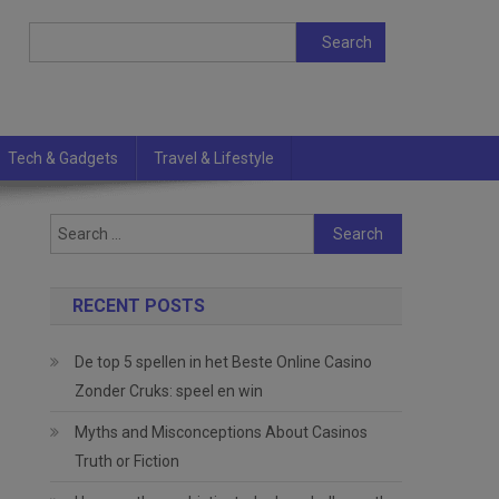
Search
Search
Tech & Gadgets
Travel & Lifestyle
Search
for:
RECENT POSTS
De top 5 spellen in het Beste Online Casino
Zonder Cruks: speel en win
Myths and Misconceptions About Casinos
Truth or Fiction