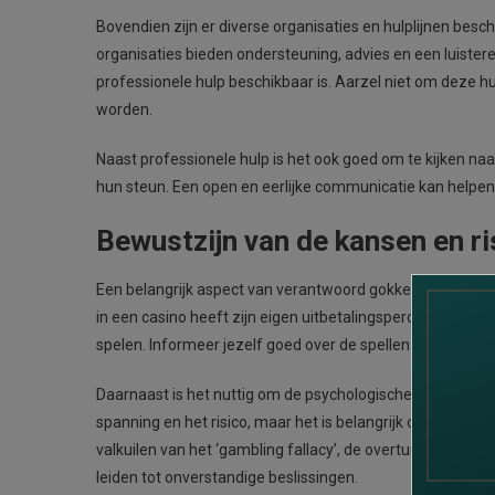
Bovendien zijn er diverse organisaties en hulplijnen bes
organisaties bieden ondersteuning, advies en een luisteren
professionele hulp beschikbaar is. Aarzel niet om deze hu
worden.
Naast professionele hulp is het ook goed om te kijken na
hun steun. Een open en eerlijke communicatie kan helpen
Bewustzijn van de kansen en ri
Een belangrijk aspect van verantwoord gokken is het begr
in een casino heeft zijn eigen uitbetalingspercentages en 
spelen. Informeer jezelf goed over de spellen die je wilt 
Daarnaast is het nuttig om de psychologische aspecten v
spanning en het risico, maar het is belangrijk om te bes
valkuilen van het ‘gambling fallacy’, de overtuiging dat 
leiden tot onverstandige beslissingen.