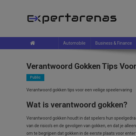
Skip
to
content
ExpertArenas
Automobile
Business & Finance
Verantwoord Gokken Tips Voor 
Public
Verantwoord gokken tips voor een veilige speelervaring
Wat is verantwoord gokken?
Verantwoord gokken houdt in dat spelers hun speelgedrag
van de risico’s en de gevolgen van gokken, en dat je alleen 
om te begrijpen dat gokken in de eerste plaats voor enter