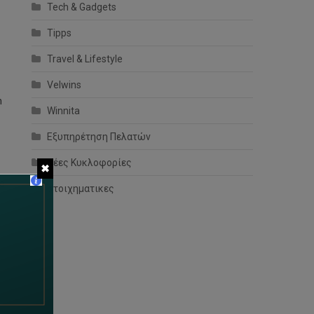
Tech & Gadgets
Tipps
Travel & Lifestyle
Velwins
m
Winnita
Εξυπηρέτηση Πελατών
Νέες Κυκλοφορίες
✖
el
στοιχηματικες