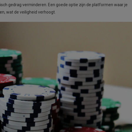
sch gedrag verminderen. Een goede optie zijn de platformen waar je
en, wat de veiligheid verhoogt.