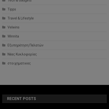
Tech & Gadgets
Tipps
Travel & Lifestyle
Velwins
Winnita
Εξυπηρέτηση Πελατών
Νέες Κυκλοφορίες
στοιχηματικες
RECENT POSTS