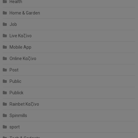
Health
Home & Garden
Job
Live Καζίνο
Mobile App
Online Καζίνο
Post
Public
Publick
Rainbet Καζίνο
Spinmills
sport