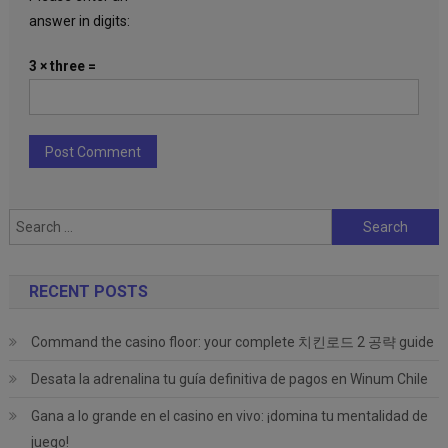
answer in digits:
3 × three =
Search
for:
RECENT POSTS
Command the casino floor: your complete 치킨로드 2 공략 guide
Desata la adrenalina tu guía definitiva de pagos en Winum Chile
Gana a lo grande en el casino en vivo: ¡domina tu mentalidad de
juego!