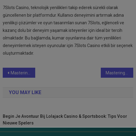
7Slots Casino, teknolojik yenilikleri takip ederek sürekli olarak
güncellenen bir platformdur. Kullanıcı deneyimini artırmak adına
yenilikçi çözümler ve oyun tasarımları sunan 7Slots, eğlenceli ve
kazanç dolu bir deneyim yaşamak isteyenler için ideal bir tercih
olmaktadır. Bu bağlamda, kumar oyunlarına dair tüm yenilikleri
deneyimlemek isteyen oyuncular için 7Slots Casino etkili bir seçenek
oluşturmaktadır.
Post
Mastering responsible gambling Essential tips from Aviator
Mastering the art of cryptocurrency trading strategies for success
navigation
YOU MAY LIKE
Begin Je Avontuur Bij Lolajack Casino & Sportsbook: Tips Voor
Nieuwe Spelers