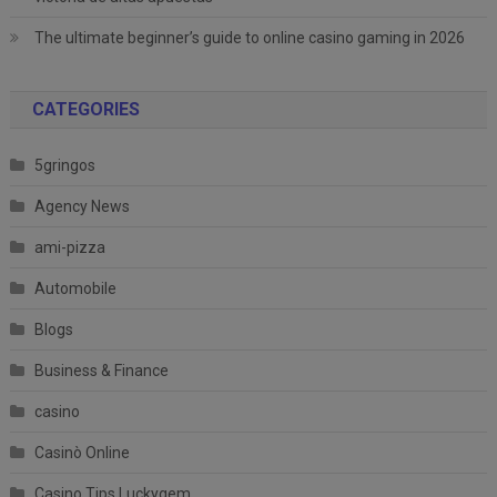
The ultimate beginner’s guide to online casino gaming in 2026
CATEGORIES
5gringos
Agency News
ami-pizza
Automobile
Blogs
Business & Finance
casino
Casinò Online
Casino Tips Luckygem