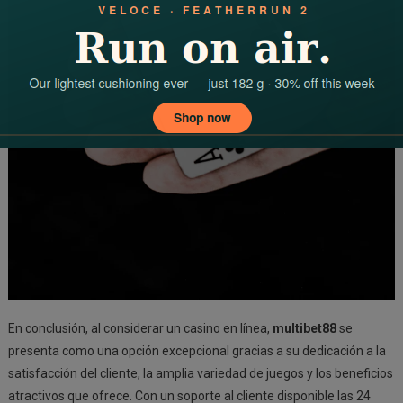
En conclusión, al considerar un casino en línea,
multibet88
se
presenta como una opción excepcional gracias a su dedicación a la
satisfacción del cliente, la amplia variedad de juegos y los beneficios
atractivos que ofrece. Con un soporte al cliente disponible las 24