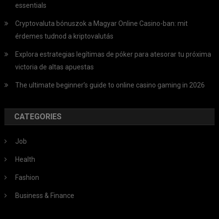
essentials
Cryptovaluta bónuszok a Magyar Online Casino-ban: mit
érdemes tudnod a kriptovalutás
Explora estrategias legítimas de póker para atesorar tu próxima
victoria de altas apuestas
The ultimate beginner’s guide to online casino gaming in 2026
CATEGORIES
Job
Health
Fashion
Business & Finance