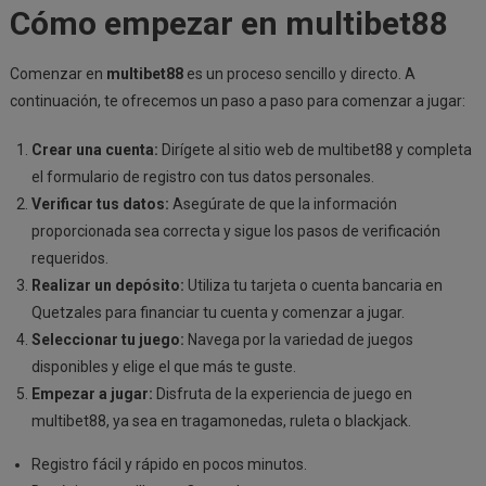
Cómo empezar en multibet88
Comenzar en
multibet88
es un proceso sencillo y directo. A
continuación, te ofrecemos un paso a paso para comenzar a jugar:
Crear una cuenta:
Dirígete al sitio web de multibet88 y completa
el formulario de registro con tus datos personales.
Verificar tus datos:
Asegúrate de que la información
proporcionada sea correcta y sigue los pasos de verificación
requeridos.
Realizar un depósito:
Utiliza tu tarjeta o cuenta bancaria en
Quetzales para financiar tu cuenta y comenzar a jugar.
Seleccionar tu juego:
Navega por la variedad de juegos
disponibles y elige el que más te guste.
Empezar a jugar:
Disfruta de la experiencia de juego en
multibet88, ya sea en tragamonedas, ruleta o blackjack.
Registro fácil y rápido en pocos minutos.