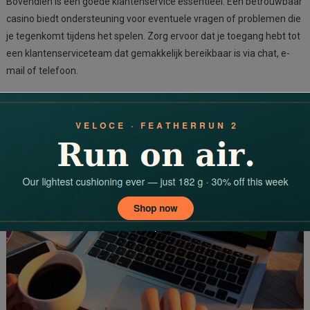
Bovendien is een goede klantenservice essentieel. Een betrouwbaar
casino biedt ondersteuning voor eventuele vragen of problemen die
je tegenkomt tijdens het spelen. Zorg ervoor dat je toegang hebt tot
een klantenserviceteam dat gemakkelijk bereikbaar is via chat, e-
mail of telefoon.