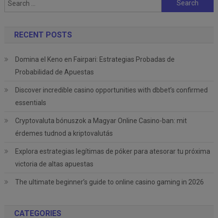
for:
RECENT POSTS
Domina el Keno en Fairpari: Estrategias Probadas de
Probabilidad de Apuestas
Discover incredible casino opportunities with dbbet’s confirmed
essentials
Cryptovaluta bónuszok a Magyar Online Casino-ban: mit
érdemes tudnod a kriptovalutás
Explora estrategias legítimas de póker para atesorar tu próxima
victoria de altas apuestas
The ultimate beginner’s guide to online casino gaming in 2026
CATEGORIES