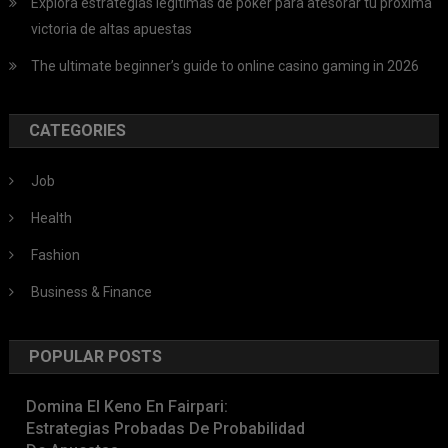
Explora estrategias legítimas de póker para atesorar tu próxima
victoria de altas apuestas
The ultimate beginner’s guide to online casino gaming in 2026
CATEGORIES
Job
Health
Fashion
Business & Finance
POPULAR POSTS
Domina El Keno En Fairpari:
Estrategias Probadas De Probabilidad