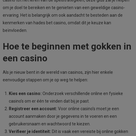
om je doel te bereiken en te genieten van een geweldige casino-
ervaring. Het is belangrijk om ook aandacht te besteden aan de
kenmerken van hades bet casino, omdat dit je keuze kan
beïnvloeden.
Hoe te beginnen met gokken in
een casino
Als je nieuw bent in de wereld van casinos, zijn hier enkele
eenvoudige stappen om je op weg te helpen:
Kies een casino:
Onderzoek verschillende online en fysieke
casino’s om er één te vinden dat bij je past.
Registreer een account:
Voor online casino’s moet je een
account aanmaken door je gegevens in te voeren en een
gebruikersnaam en wachtwoord te kiezen.
Verifieer je identiteit:
Dit is vaak een vereiste bij online gokken