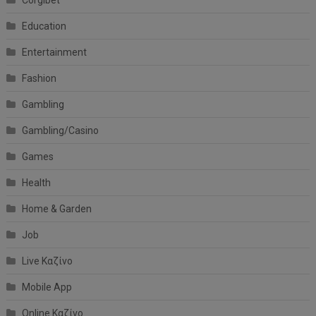
Education
Entertainment
Fashion
Gambling
Gambling/Casino
Games
Health
Home & Garden
Job
Live Καζίνο
Mobile App
Online Καζίνο