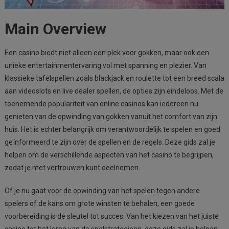
Main Overview
Een casino biedt niet alleen een plek voor gokken, maar ook een
unieke entertainmentervaring vol met spanning en plezier. Van
klassieke tafelspellen zoals blackjack en roulette tot een breed scala
aan videoslots en live dealer spellen, de opties zijn eindeloos. Met de
toenemende populariteit van online casinos kan iedereen nu
genieten van de opwinding van gokken vanuit het comfort van zijn
huis. Het is echter belangrijk om verantwoordelijk te spelen en goed
geïnformeerd te zijn over de spellen en de regels. Deze gids zal je
helpen om de verschillende aspecten van het casino te begrijpen,
zodat je met vertrouwen kunt deelnemen.
Of je nu gaat voor de opwinding van het spelen tegen andere
spelers of de kans om grote winsten te behalen, een goede
voorbereiding is de sleutel tot succes. Van het kiezen van het juiste
casino tot het leren van de spelstrategieën, deze gids zal je helpen