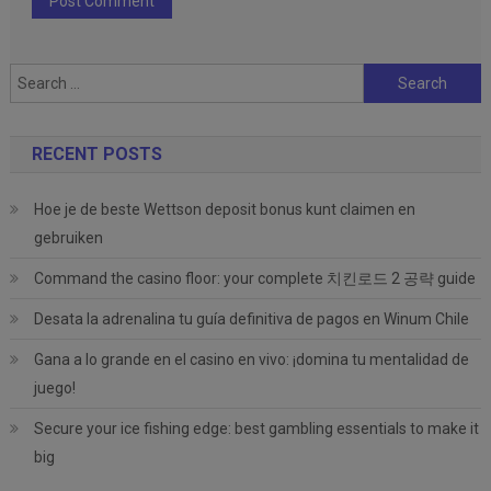
Search
for:
RECENT POSTS
Hoe je de beste Wettson deposit bonus kunt claimen en
gebruiken
Command the casino floor: your complete 치킨로드 2 공략 guide
Desata la adrenalina tu guía definitiva de pagos en Winum Chile
Gana a lo grande en el casino en vivo: ¡domina tu mentalidad de
juego!
Secure your ice fishing edge: best gambling essentials to make it
big