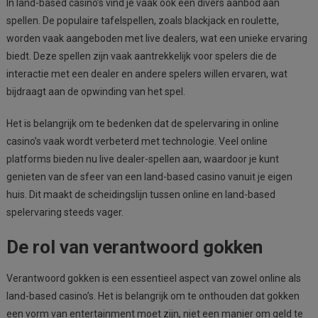
In land-based casino’s vind je vaak ook een divers aanbod aan
spellen. De populaire tafelspellen, zoals blackjack en roulette,
worden vaak aangeboden met live dealers, wat een unieke ervaring
biedt. Deze spellen zijn vaak aantrekkelijk voor spelers die de
interactie met een dealer en andere spelers willen ervaren, wat
bijdraagt aan de opwinding van het spel.
Het is belangrijk om te bedenken dat de spelervaring in online
casino’s vaak wordt verbeterd met technologie. Veel online
platforms bieden nu live dealer-spellen aan, waardoor je kunt
genieten van de sfeer van een land-based casino vanuit je eigen
huis. Dit maakt de scheidingslijn tussen online en land-based
spelervaring steeds vager.
De rol van verantwoord gokken
Verantwoord gokken is een essentieel aspect van zowel online als
land-based casino’s. Het is belangrijk om te onthouden dat gokken
een vorm van entertainment moet zijn, niet een manier om geld te