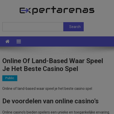
Skip
to
content
ExpertArenas
Search
Search
Online Of Land-Based Waar Speel
Je Het Beste Casino Spel
Public
Online of land-based waar speel je het beste casino spel
De voordelen van online casino’s
Online casino’s bieden spelers een unieke en toegankelijke ervaring.