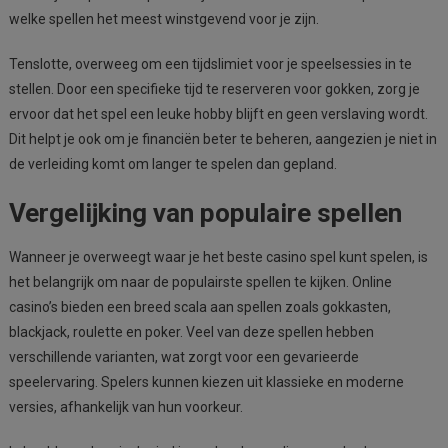
welke spellen het meest winstgevend voor je zijn.
Tenslotte, overweeg om een tijdslimiet voor je speelsessies in te
stellen. Door een specifieke tijd te reserveren voor gokken, zorg je
ervoor dat het spel een leuke hobby blijft en geen verslaving wordt.
Dit helpt je ook om je financiën beter te beheren, aangezien je niet in
de verleiding komt om langer te spelen dan gepland.
Vergelijking van populaire spellen
Wanneer je overweegt waar je het beste casino spel kunt spelen, is
het belangrijk om naar de populairste spellen te kijken. Online
casino’s bieden een breed scala aan spellen zoals gokkasten,
blackjack, roulette en poker. Veel van deze spellen hebben
verschillende varianten, wat zorgt voor een gevarieerde
speelervaring. Spelers kunnen kiezen uit klassieke en moderne
versies, afhankelijk van hun voorkeur.