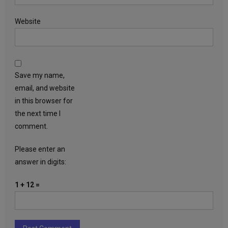
Website
Save my name,
email, and website
in this browser for
the next time I
comment.
Please enter an
answer in digits:
1 + 12 =