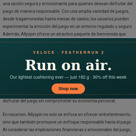
una opción segura y emocionante para quienes desean disfrutar del
juego de manera responsable. Con una amplia variedad de juegos,
desde tragamonedas hasta mesas de casino, los usuarios pueden
experimentar la emoción del juego en un entorno regulado y seguro.
Además, Allyspin ofrece un atractivo paquete de bienvenida que
incluye un bono significativo y tiradas gratis, lo que puede ser un
incentivo para nuevos jugadores.
Una de las características destacadas de Allyspin es su compromiso
con el juego responsable. La plataforma proporciona recursos para
ayudar a los jugadores a mantener el control de su actividad de
juego, incluyendo límites de depósitos y opciones para establecer
recordatorios de tiempo. Esto es fundamental para quienes desean
disfrutar del juego sin comprometer su economía personal.
En resumen, Allyspin no solo se enfoca en ofrecer entretenimiento,
sino que también promueve un enfoque responsable hacia el juego.
Al considerar las implicaciones financieras y emocionales del juego,