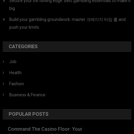
Secure your ice fishing edge: best gambling essentials to make it
big
Build your gambling groundwork: master 크레이지 타임 룰 and
push your limits.
CATEGORIES
Job
Health
Fashion
Business & Finance
POPULAR POSTS
Command The Casino Floor: Your