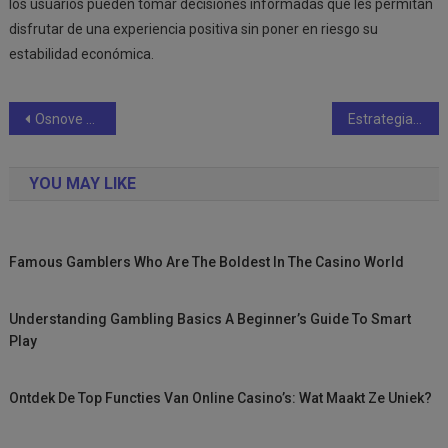
los usuarios pueden tomar decisiones informadas que les permitan
disfrutar de una experiencia positiva sin poner en riesgo su
estabilidad económica.
Post
Osnove kockanja Kako započeti put prema uspjehu
Estrategias avanzadas para maximizar tus ganancias en el casino
navigation
YOU MAY LIKE
Famous Gamblers Who Are The Boldest In The Casino World
Understanding Gambling Basics A Beginner’s Guide To Smart
Play
Ontdek De Top Functies Van Online Casino’s: Wat Maakt Ze Uniek?