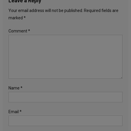
Leave a Reply
Your email address will not be published.
Required fields are
marked
*
Comment
*
Name
*
Email
*