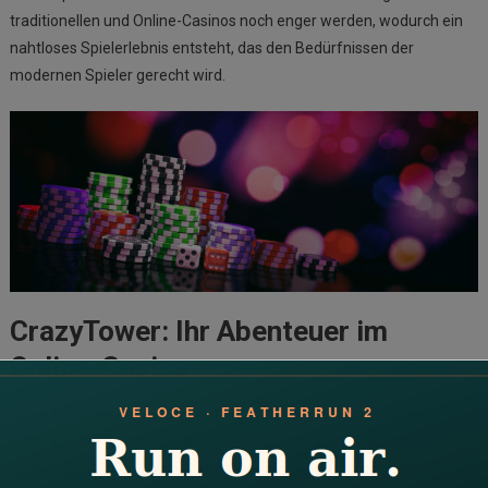
traditionellen und Online-Casinos noch enger werden, wodurch ein
nahtloses Spielerlebnis entsteht, das den Bedürfnissen der
modernen Spieler gerecht wird.
CrazyTower: Ihr Abenteuer im
Online-Casino
CrazyTower ist ein modernes Online-Casino, das Spielern eine
aufregende Plattform bietet, um in die Welt des Glücksspiels
einzutauchen. Mit über 11.000 Spielen, darunter Slots und