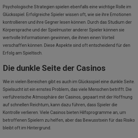
Psychologische Strategien spielen ebenfalls eine wichtige Rolle im
Glücksspiel. Erfolgreiche Spieler wissen oft, wie sie ihre Emotionen
kontrollieren und ihre Gegner lesen können. Durch das Studium der
Körpersprache und der Spielmuster anderer Spieler können sie
wertvolle Informationen gewinnen, die ihnen einen Vorteil
verschaffen können. Diese Aspekte sind oft entscheidend für den
Erfolg am Spieltisch.
Die dunkle Seite der Casinos
Wie in vielen Bereichen gibt es auch im Glücksspiel eine dunkle Seite.
Spielsucht ist ein ernstes Problem, das viele Menschen betrifft. Die
verführerische Atmosphäre der Casinos, gepaart mit der Hoffnung
auf schnellen Reichtum, kann dazu führen, dass Spieler die
Kontrolle verlieren. Viele Casinos bieten Hilfsprogramme an, um
betroffenen Spielern zu helfen, aber das Bewusstsein für das Risiko
bleibt oft im Hintergrund.