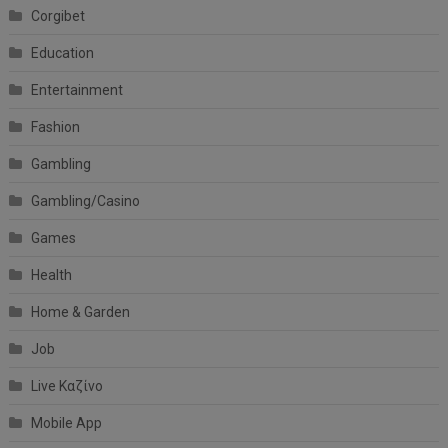
Corgibet
Education
Entertainment
Fashion
Gambling
Gambling/Casino
Games
Health
Home & Garden
Job
Live Καζίνο
Mobile App