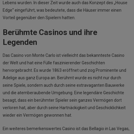
Lebens wurden. In dieser Zeit wurde auch das Konzept des „House
Edge“ eingeführt, was bedeutete, dass die Häuser immer einen
Vorteil gegenüber den Spielern hatten.
Berühmte Casinos und ihre
Legenden
Das Casino von Monte Carlo ist vielleicht das bekannteste Casino
der Welt und hat eine Fülle faszinierender Geschichten
hervorgebracht. Es wurde 1863 eröffnet und zog Prominente und
Adelige aus ganz Europa an. Berühmt wurde es nicht nur durch
seine Spiele, sondern auch durch seine extravaganten Bauwerke
und die atemberaubende Umgebung. Eine legendäre Geschichte
besagt, dass ein berühmter Spieler sein ganzes Vermögen dort
verloren hat, aber durch seine Hartnäckigkeit und Geschicklichkeit
wieder ein Vermögen gewonnen hat.
Ein weiteres bemerkenswertes Casino ist das Bellagio in Las Vegas,