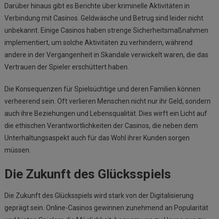
Darüber hinaus gibt es Berichte über kriminelle Aktivitäten in
Verbindung mit Casinos. Geldwäsche und Betrug sind leider nicht
unbekannt. Einige Casinos haben strenge Sicherheitsmaßnahmen
implementiert, um solche Aktivitäten zu verhindern, während
andere in der Vergangenheit in Skandale verwickelt waren, die das
Vertrauen der Spieler erschüttert haben.
Die Konsequenzen für Spielsüchtige und deren Familien können
verheerend sein. Oft verlieren Menschen nicht nur ihr Geld, sondern
auch ihre Beziehungen und Lebensqualität. Dies wirft ein Licht auf
die ethischen Verantwortlichkeiten der Casinos, die neben dem
Unterhaltungsaspekt auch für das Wohl ihrer Kunden sorgen
müssen.
Die Zukunft des Glücksspiels
Die Zukunft des Glücksspiels wird stark von der Digitalisierung
geprägt sein. Online-Casinos gewinnen zunehmend an Popularität