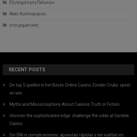
Εξυπηρέτηση Πελατών
Νέες Κυκλοφορίες
στοιχηματικες
RECENT POSTS
De top 5 spellen in het Beste Online Casino Zonder Cruks: speel
en win
Myths and Misconceptions About Casinos Truth or Fiction
Uncover the sophisticated edge: challenge the odds at Gxmble
Casino
Sin DNI ni complicaciones: apuestas rápidas y sin vueltas en