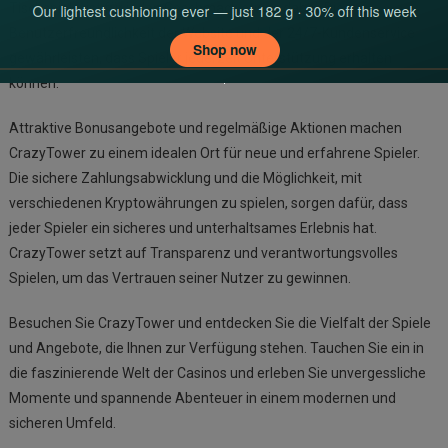
Tischspiele, ist für jeden Geschmack etwas dabei. Die
Benutzerfreundlichkeit der Website und der 24/7-Kundenservice
gewährleisten, dass Spieler jederzeit Unterstützung erhalten
können.
Attraktive Bonusangebote und regelmäßige Aktionen machen
CrazyTower zu einem idealen Ort für neue und erfahrene Spieler.
Die sichere Zahlungsabwicklung und die Möglichkeit, mit
verschiedenen Kryptowährungen zu spielen, sorgen dafür, dass
jeder Spieler ein sicheres und unterhaltsames Erlebnis hat.
CrazyTower setzt auf Transparenz und verantwortungsvolles
Spielen, um das Vertrauen seiner Nutzer zu gewinnen.
Besuchen Sie CrazyTower und entdecken Sie die Vielfalt der Spiele
und Angebote, die Ihnen zur Verfügung stehen. Tauchen Sie ein in
die faszinierende Welt der Casinos und erleben Sie unvergessliche
Momente und spannende Abenteuer in einem modernen und
sicheren Umfeld.