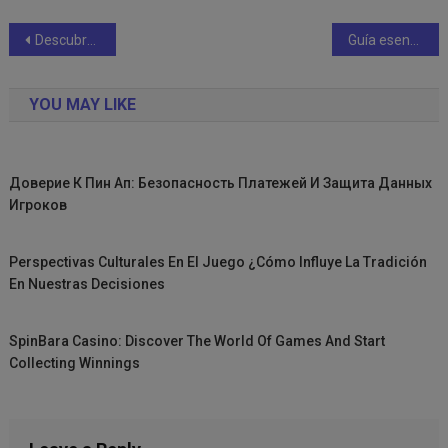
Post
Descubre el emocionante mundo de Chicken Road Game: guía para principiantes
Guía esencial para empezar en Fortune Tigre casino: consejos para nuevos jugadores
navigation
YOU MAY LIKE
Доверие К Пин Ап: Безопасность Платежей И Защита Данных
Игроков
Perspectivas Culturales En El Juego ¿Cómo Influye La Tradición
En Nuestras Decisiones
SpinBara Casino: Discover The World Of Games And Start
Collecting Winnings