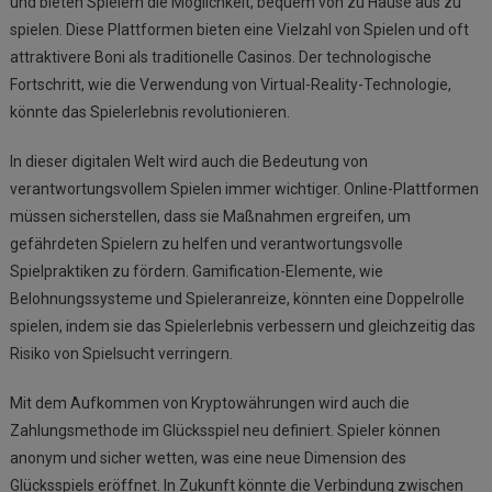
und bieten Spielern die Möglichkeit, bequem von zu Hause aus zu
spielen. Diese Plattformen bieten eine Vielzahl von Spielen und oft
attraktivere Boni als traditionelle Casinos. Der technologische
Fortschritt, wie die Verwendung von Virtual-Reality-Technologie,
könnte das Spielerlebnis revolutionieren.
In dieser digitalen Welt wird auch die Bedeutung von
verantwortungsvollem Spielen immer wichtiger. Online-Plattformen
müssen sicherstellen, dass sie Maßnahmen ergreifen, um
gefährdeten Spielern zu helfen und verantwortungsvolle
Spielpraktiken zu fördern. Gamification-Elemente, wie
Belohnungssysteme und Spieleranreize, könnten eine Doppelrolle
spielen, indem sie das Spielerlebnis verbessern und gleichzeitig das
Risiko von Spielsucht verringern.
Mit dem Aufkommen von Kryptowährungen wird auch die
Zahlungsmethode im Glücksspiel neu definiert. Spieler können
anonym und sicher wetten, was eine neue Dimension des
Glücksspiels eröffnet. In Zukunft könnte die Verbindung zwischen